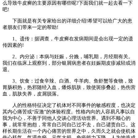
么导致牛皮癣的主要原因有哪些呢?下面我们就一起去看一下
吧!
下面就是有关专家给出的详细介绍!希望可以给广大的患
者朋友们带来一定的帮助!
1、遗传：据调查，牛皮癣在发病期间是会出现一定的遗
传因素的!
2、内分泌：本病与妊娠，分娩，哺乳期，月经期有关。
我们在临床上观察到，部分银屑病患者在妊娠期皮疹减轻或消
退。
3、饮食：过食辛辣、白酒、牛羊肉、鱼虾蟹等食物，致
胃肠积热，热邪随经入血，燔烁肌肤，致使斑疹叠起，热伤营
血，肌肤失养，皮屑脱落。
人的性格特征决定了机体对不同事件的敏感程度，也决定
其内心痛苦或“应激”的体验程度。性格内向的人容易凡事以自
我为中心，不善于同他人交谈心理活动世界。遇到不顺心的
事，就常常抱怨，常常自己同自己过不去，自己谴责自己。这
样长期生活在一个内心痛苦的世界之中，久而久之就会使机体
伤心耗气，气滞血瘀，元气大损，免疫能力下降，人为地造成