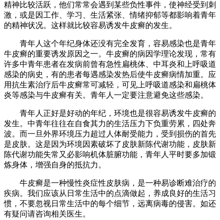
精神比较活跃，他们常常会遇到某些负性事件，使神经受到刺
激，或是因工作、学习、生活紧张、情绪抑郁等都影响着青年
的精神状况。这样就比较容易诱发牛皮癣的发生。
青年人这个年纪身体还没有完全发育，容易感染也是青年
牛皮癣的重要诱发原因之一。牛皮癣的病因学理论发现，常有
许多中青年患者在发病前曾有急性扁桃体、中耳炎和上呼吸道
感染的病史，有的患者每遇感染发热后使牛皮癣病情加重。应
用抗生素治疗后牛皮癣常可减轻，可见上呼吸道感染和扁桃体
炎等感染与牛皮癣有关。青年人一定要注意避免这些感染。
青年人正好是好动的年纪，环境也是很容易诱发牛皮癣的
发生。中青年往往在自食其力的生活压力下负重劳累，四处奔
波。而一旦外界环境压力超过人体耐受能力，受到损伤的首先
是皮肤。这是因为环境因素破坏了皮肤新陈代谢功能，皮肤新
陈代谢功能失常又必影响机体脏腑功能，青年人平时要多加锻
炼身体，增强自身的抵抗力。
牛皮癣是一种慢性炎症性皮肤病，是一种易诊断难治疗的
疾病。我们应该从日常生活中的点滴做起，养成良好的生活习
惯，不要忽视日常生活中的每个细节，远离病毒的侵害。如还
有疑问请咨询相关医生。