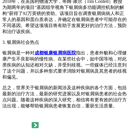
2018年，在英国利物浦大学，蒂姆·康尔（Tim Cordell）教授
为期两年的项目“基因组学视角下银屑病多功能调控机制的解
构”获得了92万英镑的资助。该项目旨在调查银屑病病人和正
常人的基因和蛋白质表达，并确定在银屑病患者中可能存在的
不同基因。希望这项项目将有助于发展更好的治疗方法，预防
和治疗该疾病。
3. 银屑病社会热点
银屑病是一种对
成都银康银屑病医院
指出，患者外貌和心理健
康产生不良影响的慢性病。在某些社会中，如中国等地，对此
类疾病的认知还相对欠缺，并受到歧视。一些媒体已经注意到
了这个问题，并以多种形式要求消除对银屑病及其患者的歧视
和偏见。
总之，世界关于银屑病的新闻涉及这种疾病的各个方面，包括
最新的治疗方法，最新的研究进展以及对银屑病患者的社会热
点问题。随着这种疾病的深入研究，相信将有更有效的治疗方
法出现，能够帮助银屑病患者恢复自信，重获生活质量。