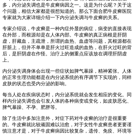
多，内分泌失调也是牛皮癣病因之一。这是为什么呢？关于这
个问题，相信大家都是很想知道的。那么下面合肥牛皮癣医院
专家就为大家详细介绍一下内分泌失调与牛皮癣的关系。
专家介绍说，牛皮癣是一种内症外显的病症，病变的直接表现
在外部，而根源却是在人体内部。牛皮癣的真正病根是肝阴
虚，肝藏血，主疏泄，所谓的血热、血虚等问题，其根源都在
肝脏上，但并不单单是肝火过旺造成的血热，在肝火过旺的背
后，是肝阴虚在作怪。治疗上的侧重点应该放在调理肝阴虚
上。
内分泌失调身体会出现一些症状如脾气暴躁，精神紧张。人体
的正常生理功能都是在内分泌系统的有序调节下实现的，同样
皮肤的状态也受内分泌的影响。
每当人处在疾病状态时，内分泌系统就会发生相应的变化。同
样内分泌失调也会引发人体的各种病变或变化，如皮肤恶化、
脾气暴躁、不孕、肥胖等。
除了生活中多加注意外，对症下药对牛皮癣的治疗是很重要
的。牛皮癣就比较顽固难以治愈，对于女性牛皮癣患者更要谨
慎注意才是，对于牛皮癣病因比较复杂，遗传、免疫、环境等