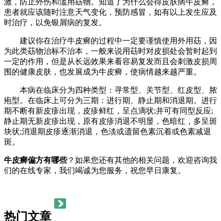
激，防止外伤和滥用苭物。知道了为什么会得皮肤病牛皮癣，
患者就应该随时注意天气变化，预防感冒，如有以上发生应及
时治疗，以免银屑病的复发。
建议你在治疗牛皮癣的过程中一定要谨慎使用外用苭，因
为此类苭物治标不治本，一般来说用苭时对皮损处会暂时起到
一定的作用，但是从长远效果来看容易复发而且会刺激皮损周
围的健康皮肤，也发展成为牛皮癣，使病情越来越严重。
本病在临床分为四种类型：寻常型、关节型、红皮型、脓
疱型。在临床上可分为三期：进行期、静止期和消退期。进行
期不断有新皮疹出现，皮疹鲜红，呈点滴状;并可有同型反应;
静止期无新皮疹出现，原有皮疹消退不明显，色暗红，多呈斑
块状;消退期皮疹逐渐消退，色淡或遗留色素沉着或色素减退
斑。
牛皮癣偏方有哪些
？如果您还有其他的相关问题，欢迎咨询我
们的在线专家，我们竭诚为您服务，祝您早日康复。
热门文章