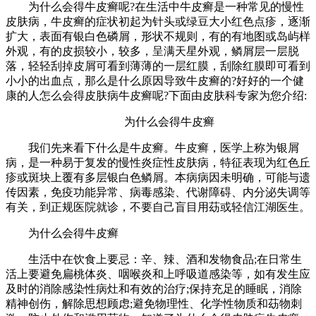
为什么会得牛皮癣呢?在生活中牛皮癣是一种常见的慢性
皮肤病，牛皮癣的症状初起为针头或绿豆大小红色点疹，逐渐
扩大，表面有银白色磷屑，形状不规则，有的有地图或岛屿样
外观，有的皮损较小，较多，呈满天星外观，鳞屑层一层脱
落，轻轻刮掉皮屑可看到薄薄的一层红膜，刮除红膜即可看到
小小的出血点，那么是什么原因导致牛皮癣的?好好的一个健
康的人怎么会得皮肤病牛皮癣呢?下面由皮肤科专家为您介绍:
为什么会得牛皮癣
我们先来看下什么是牛皮癣。牛皮癣，医学上称为银屑
病，是一种易于复发的慢性炎症性皮肤病，特征表现为红色丘
疹或斑块上覆有多层银白色鳞屑。本病病因未明确，可能与遗
传因素，免疫功能异常、病毒感染、代谢障碍、内分泌失调等
有关，到正规医院就诊，不要自己盲目用苭或轻信江湖医生。
为什么会得牛皮癣
生活中在饮食上要忌：辛、辣、酒和发物食品;在日常生
活上要避免扁桃体炎、咽喉炎和上呼吸道感染等，如有发生应
及时的消除感染性病灶和有效的治疗;保持充足的睡眠，消除
精神创伤，解除思想顾虑;避免物理性、化学性物质和苭物刺