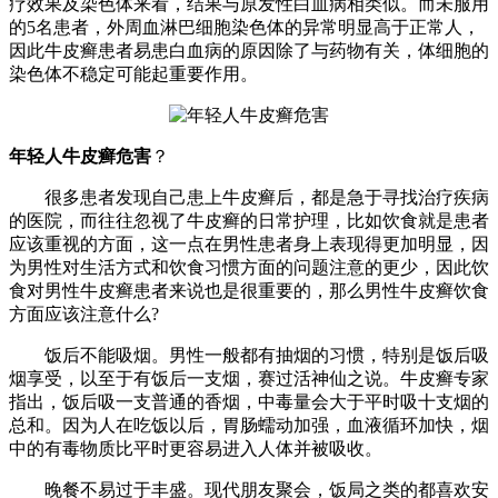
疗效果及染色体来看，结果与原发性白血病相类似。而未服用
的5名患者，外周血淋巴细胞染色体的异常明显高于正常人，
因此牛皮癣患者易患白血病的原因除了与药物有关，体细胞的
染色体不稳定可能起重要作用。
年轻人牛皮癣危害
？
很多患者发现自己患上牛皮癣后，都是急于寻找治疗疾病
的医院，而往往忽视了牛皮癣的日常护理，比如饮食就是患者
应该重视的方面，这一点在男性患者身上表现得更加明显，因
为男性对生活方式和饮食习惯方面的问题注意的更少，因此饮
食对男性牛皮癣患者来说也是很重要的，那么男性牛皮癣饮食
方面应该注意什么?
饭后不能吸烟。男性一般都有抽烟的习惯，特别是饭后吸
烟享受，以至于有饭后一支烟，赛过活神仙之说。牛皮癣专家
指出，饭后吸一支普通的香烟，中毒量会大于平时吸十支烟的
总和。因为人在吃饭以后，胃肠蠕动加强，血液循环加快，烟
中的有毒物质比平时更容易进入人体并被吸收。
晚餐不易过于丰盛。现代朋友聚会，饭局之类的都喜欢安