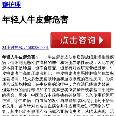
癣护理
年轻人牛皮癣危害
24小时热线 :
15002805001
年轻人牛皮癣危害
？ 牛皮癣是皮肤角质形成细胞增生性疾
病，但细胞无恶性肿瘤样的增生和细胞异形性表现，因此牛皮
癣本身不是肿瘤，也不会癌变。但是有对照研究曾经显示，牛
皮癣患者与高血压患者相比，牛皮癣患者患恶性肿瘤的危险率
显著增高，绝大多数患皮肤肿瘤和血液系统的恶性疾病。①角
质形成细胞肿瘤：在牛皮癣的治疗中，光疗法已经较为普遍，
但紫外线的治疗却增加了牛皮癣患者继发鳞癌或者基底细胞癌
的机会。另外，中医偏方中很多掺有砷剂等，长久使用积累可
致癌。②白血病：白血病的发生与早些年临床治疗用药不恰当
有关系。曾有针对19名白血病合并牛皮癣患者进行药物的研
究，其中13名有服用乙双吗或乙亚胺病史者，从临床表现、治