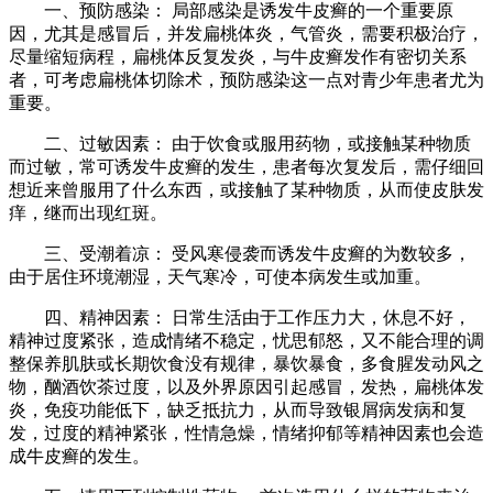
一、预防感染： 局部感染是诱发牛皮癣的一个重要原
因，尤其是感冒后，并发扁桃体炎，气管炎，需要积极治疗，
尽量缩短病程，扁桃体反复发炎，与牛皮癣发作有密切关系
者，可考虑扁桃体切除术，预防感染这一点对青少年患者尤为
重要。
二、过敏因素： 由于饮食或服用药物，或接触某种物质
而过敏，常可诱发牛皮癣的发生，患者每次复发后，需仔细回
想近来曾服用了什么东西，或接触了某种物质，从而使皮肤发
痒，继而出现红斑。
三、受潮着凉： 受风寒侵袭而诱发牛皮癣的为数较多，
由于居住环境潮湿，天气寒冷，可使本病发生或加重。
四、精神因素： 日常生活由于工作压力大，休息不好，
精神过度紧张，造成情绪不稳定，忧思郁怒，又不能合理的调
整保养肌肤或长期饮食没有规律，暴饮暴食，多食腥发动风之
物，酗酒饮茶过度，以及外界原因引起感冒，发热，扁桃体发
炎，免疫功能低下，缺乏抵抗力，从而导致银屑病发病和复
发，过度的精神紧张，性情急燥，情绪抑郁等精神因素也会造
成牛皮癣的发生。