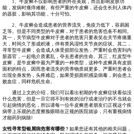
1、牛皮癣不仅影响患者的外在美观，而且影响皮肤功
能，发病时瘙痒难耐。有些严重的牛皮癣，还会生长到人体内
的器脏，影响其功能，十分可怕。
2、牛皮癣会造成患者的营养流失，免疫力低下，容易困
乏等。但是不同类型的牛皮癣，对于患者的危害也各不相同。
其一，关节病型牛皮癣对于患者的危害只要表笑在关节疼痛重
大，时间久了形成积液，伴有类风湿性关节炎的症状。其二，
寻常型牛皮癣，会造成人体受损部位发热，严重时会危害到内
脏器官，一起电介质紊乱，夺去患者的生命。其三，红皮型牛
皮癣，是牛皮癣中最为严重的一种类型，这种牛皮癣具有皮损
面积的特点，因而患者流失的营养物质就更多。严重时患者会
出现全身发热，头疼难忍，如果受损面积感染病毒，则会患上
败血症，同样危机生命。
通过上文的介绍，我们可以看出初期的牛皮癣症状看似没
什么危害，但是一旦它得不到有效的治疗或者治疗的不当就会
引起病情的恶化，所以请每一位牛皮癣患者朋友们正视这个疾
病带上乐观的态度擦脸眼睛在正规的医院就诊，只有重视病情
才能药到病除!
女性寻常型银屑病危害有哪些
？如果您还有其他的相关问题，