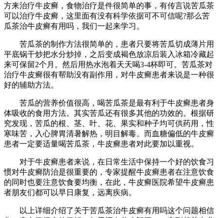
方来治疗牛皮癣，食物治疗是件很简单的事，有传言说苦瓜茶
可以治疗牛皮癣，这里面有没有科学依据可不可信呢?那么苦
瓜茶治牛皮癣有用吗，我们一起来学习。
苦瓜茶的制作方法很简单的，患者只要将苦瓜切成薄片用
平底锅干炒把水分炒掉，之后变成褐色放凉后装入冰箱冷藏起
来可保留2个月。然后用热水泡着天天喝3-4杯即可。苦瓜茶对
治疗牛皮癣很有帮助没有副作用，对牛皮癣患者来说是一种很
好的辅助方法。
苦瓜的营养价值很高，喝苦瓜茶是最有利于牛皮癣患者身
体吸收的食用方法。其实苦瓜还有很多其他的功效的。根据研
究发现，苦瓜的根、茎、叶、花、果实和种子均可供药用，性
寒味苦，入心脾胃清暑解热，明目解毒。而血糖偏低的牛皮癣
患者一定要适量喝苦瓜茶，牛皮癣患者对此要加以重视。
对于牛皮癣患者来说，在日常生活中保持一个好的饮食习
惯对牛皮癣防治是很重要的，专家提醒牛皮癣患者在注意饮食
的同时也要注意饮食要均衡，在此，牛皮癣医院希望牛皮癣患
者朋友们都可以早日康复，远离疾病。
以上详细介绍了关于苦瓜茶治牛皮癣有用吗这个问题相信