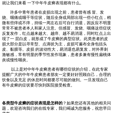
就让我们来看 一下中年牛皮癣表现都有什么。
许多中青年患者在皮损出现之前，患者曾有感 冒、发
烧、咽痛或咽干等症状，随后全身或局部出现一些小红点，稍
微有些痒或不痒，持续一周左右后可自行消退，因反应不明显
常常不被患者本人和家人注意。但感冒、发烧、咽痛这些症状
反复发作，红点越来越大、越痒、越不易消退，同时红点上出
现了一 层白皮，就形成了牛皮癣的典型症状。此类患者的皮
损大部分是以寻常型、点滴状为主，皮损可遍布全身包括头
皮、黏膜等。皮损 的波动性大，易消退也易复发，对外界刺
激敏感，常有明显的季节性发作现象，患者多兼有慢性扁桃体
炎或慢性咽炎。
以上是对中年牛皮癣患者有哪些症状的介绍，在此专家
提醒广大的中年牛皮癣患者朋友一定要好好照顾自己，合理的
饮食以及充足 的休息时间都要尽可能的做到。一旦发现自己
有牛皮癣的症状要尽快到医院接受检查。
各类型牛皮癣的症状表现是怎样的
？如果您还有其他的相关问
题，欢迎咨询我们的在线专家，我们竭诚为您服务，祝您早日