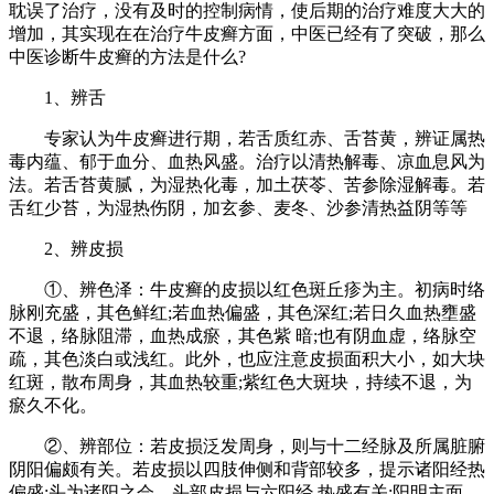
耽误了治疗，没有及时的控制病情，使后期的治疗难度大大的
增加，其实现在在治疗牛皮癣方面，中医已经有了突破，那么
中医诊断牛皮癣的方法是什么?
1、辨舌
专家认为牛皮癣进行期，若舌质红赤、舌苔黄，辨证属热
毒内蕴、郁于血分、血热风盛。治疗以清热解毒、凉血息风为
法。若舌苔黄腻，为湿热化毒，加土茯苓、苦参除湿解毒。若
舌红少苔，为湿热伤阴，加玄参、麦冬、沙参清热益阴等等
2、辨皮损
①、辨色泽：牛皮癣的皮损以红色斑丘疹为主。初病时络
脉刚充盛，其色鲜红;若血热偏盛，其色深红;若日久血热壅盛
不退，络脉阻滞，血热成瘀，其色紫 暗;也有阴血虚，络脉空
疏，其色淡白或浅红。此外，也应注意皮损面积大小，如大块
红斑，散布周身，其血热较重;紫红色大斑块，持续不退，为
瘀久不化。
②、辨部位：若皮损泛发周身，则与十二经脉及所属脏腑
阴阳偏颇有关。若皮损以四肢伸侧和背部较多，提示诸阳经热
偏盛;头为诸阳之会，头部皮损与六阳经 热盛有关;阳明主面，