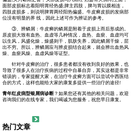
面部皮损标志着阳明胃经热盛;脾主四肢，脾与胃以膜相连，
四肢皮损多，则说明脾胃两经阳热偏盛。牛皮癣皮损的发病部
位没有明显的界 线，因此上述可作为辨证的参考。
③、辨鳞屑：牛皮癣的鳞屑是附着于皮损上而后形成的。
原皮损大致有血热、血虚等几种情况，血热、血瘀、血虚均可
以生风，风盛化燥，燥盛则干，肌肤失养，因此鳞屑干燥，层
出不穷。所以，辨鳞屑应与辨皮损结合起来，就会辨出血热风
燥、血瘀风燥、血虚风燥等证型。
针对牛皮癣的治疗，很多患者都没有收到良好的效果，也
导致了很多人在治疗疾病的过程中自暴自弃，其实这都是非常
错误的，专家提醒大家，在治疗牛皮癣方面可以尝试中西医结
合的方式，这样也能给大家的康复多提供一些治疗的途径!
青年红皮病型银屑病诊断
？如果您还有其他的相关问题，欢迎
咨询我们的在线专家，我们竭诚为您服务，祝您早日康复。
热门文章